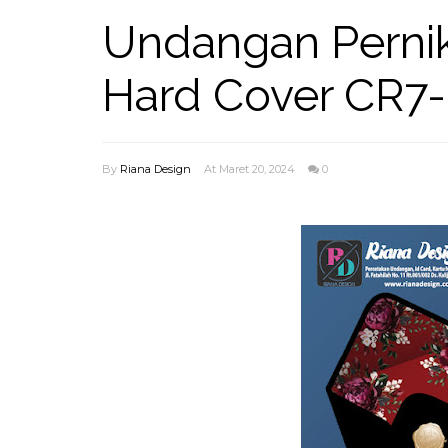
Undangan Pernik
Hard Cover CR7-
By
Riana Design
At Maret 20, 2024
0