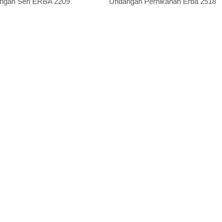
ngan Seri ERBA 2209
Undangan Pernikahan Erba 2518