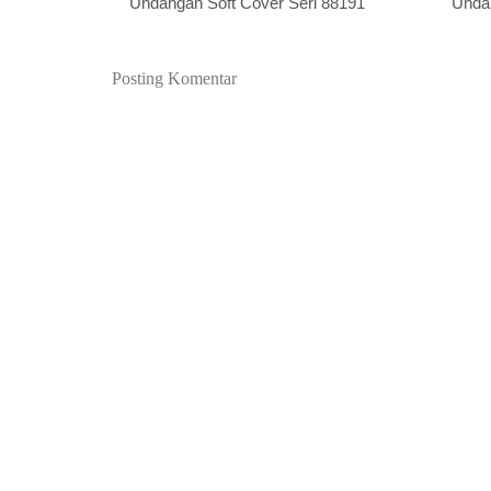
Undangan Soft Cover Seri 88191
Unda
Posting Komentar