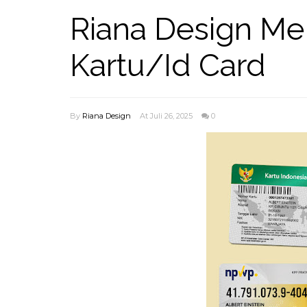
Riana Design Me
Kartu/Id Card
By
Riana Design
At Juli 26, 2025
0