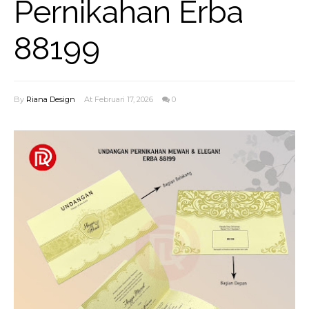
Pernikahan Erba
88199
By
Riana Design
At Februari 17, 2026
0